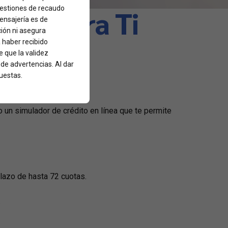
deal para Ti
 gestiones de recaudo
mensajería es de
ción ni asegura
a haber recibido
 que la validez
 de advertencias. Al dar
uestas.
 un simulador de crédito en línea que te permite
plazo de hasta 72 cuotas.
.