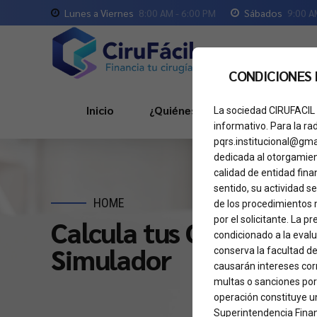
Lunes a Viernes
8:00 AM - 6:00 PM
Sábados
9:00 A
CONDICIONES
Inicio
¿Quiénes Somos?
Servici
La sociedad CIRUFACIL 
informativo. Para la ra
pqrs.institucional@gma
dedicada al otorgamient
calidad de entidad fina
sentido, su actividad se
HOME
de los procedimientos 
por el solicitante. La 
Calcula tus Cuotas de 
condicionado a la eval
Simulador
conserva la facultad de
causarán intereses corr
multas o sanciones por
operación constituye un
Superintendencia Finan