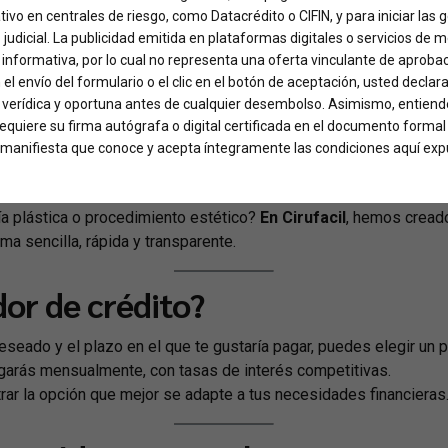
n de
Financiación I
ativo en centrales de riesgo, como Datacrédito o CIFIN, y para iniciar las
o judicial. La publicidad emitida en plataformas digitales o servicios de 
informativa, por lo cual no representa una oferta vinculante de aproba
 el envío del formulario o el clic en el botón de aceptación, usted declar
, verídica y oportuna antes de cualquier desembolso. Asimismo, entiende
 requiere su firma autógrafa o digital certificada en el documento formal
ed manifiesta que conoce y acepta íntegramente las condiciones aquí exp
ía plástica o procedimiento estético?
En Cirufacil
, hemos creado
a sencilla, rápida y transparente.
or de crédito?
seado y el plazo en el que te gustaría pagar, puedes elegir un 
arás mensualmente, con tasas de interés competitivas.
rar la opción que mejor se adapte a tus necesidades financieras