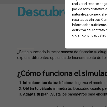
Descubre el Pla
realizar el reporte neg
por vía administrativa 
naturaleza comercial e 
resultados clínicos. Con
información suficiente
definitiva del contrato
clic en continuar, ust
¿Estás buscando la mejor manera de financiar tu cirug
explorar diferentes opciones de financiamiento de form
¿Cómo funciona el simulad
Introduce tus datos básicos:
Ingresa el monto de
Obtén tu cálculo inmediato:
Descubre cuánto pag
Adapta tu plan:
Ajusta los parámetros para encont