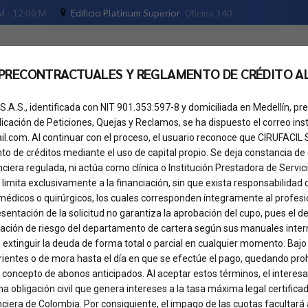
M - 12:00 M
Edificio Platinum Superior
Oficina 340
 PRECONTRACTUALES Y REGLAMENTO DE CRÉDITO A
os
Tu crédito
Cita de valoración
Pregunta
S.A.S., identificada con NIT 901.353.597-8 y domiciliada en Medellín, 
dicación de Peticiones, Quejas y Reclamos, se ha dispuesto el correo inst
il.com. Al continuar con el proceso, el usuario reconoce que CIRUFACIL
o de créditos mediante el uso de capital propio. Se deja constancia de
nciera regulada, ni actúa como clínica o Institución Prestadora de Servici
 limita exclusivamente a la financiación, sin que exista responsabilidad 
médicos o quirúrgicos, los cuales corresponden íntegramente al profesio
presentación de la solicitud no garantiza la aprobación del cupo, pues el
Crédito con Nuestro
uación de riesgo del departamento de cartera según sus manuales inter
 extinguir la deuda de forma total o parcial en cualquier momento. Bajo
ientes o de mora hasta el día en que se efectúe el pago, quedando proh
 concepto de abonos anticipados. Al aceptar estos términos, el intere
a obligación civil que genera intereses a la tasa máxima legal certificad
ciera de Colombia. Por consiguiente, el impago de las cuotas facultará