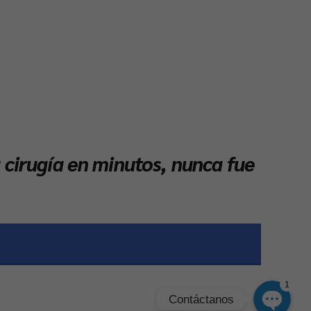
Phone
WhatsApp
Facebook Messenger
u cirugía en minutos, nunca fue
Instagram
Google Map
1
Contáctanos