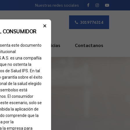
Nuestras redes sociales
3019776314
×
L CONSUMIDOR
s Frecuentes
Noticias
Contactanos
presenta este documento
itucional:
 S.A.S. es una compañía
 que no ostenta la
os de Salud IPS. En tal
o garantía sobre el éxito
nal de la salud elegido
 desembolso está
nos. El consumidor
 este escenario, solo se
ibida la aplicación de
sado comprende que la
a por la
 a la empresa para