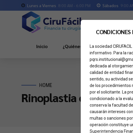
Lunes a Viernes
8:00 AM - 6:00 PM
Sábados
9:00 A
CONDICIONES
Inicio
¿Quiénes Somos?
Servici
La sociedad CIRUFACIL 
informativo. Para la ra
pqrs.institucional@gma
dedicada al otorgamient
calidad de entidad fina
sentido, su actividad se
HOME
de los procedimientos 
por el solicitante. La 
Rinoplastia con Técnic
condicionado a la eval
conserva la facultad de
causarán intereses corr
multas o sanciones por
operación constituye un
Superintendencia Finan