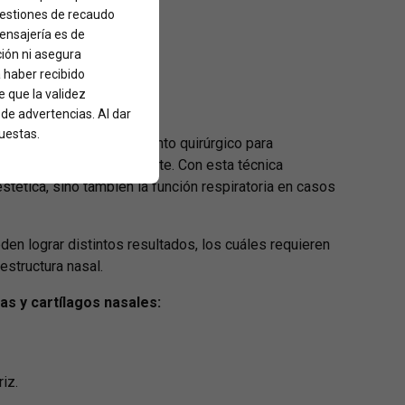
 gestiones de recaudo
mensajería es de
ción ni asegura
Fast Rino
a haber recibido
 que la validez
 de advertencias. Al dar
uestas.
st Rino es el procedimiento quirúrgico para
a de la nariz definitivamente. Con esta técnica
stética, sino también la función respiratoria en casos
eden lograr distintos resultados, los cuáles requieren
estructura nasal.
as y cartílagos nasales:
iz.