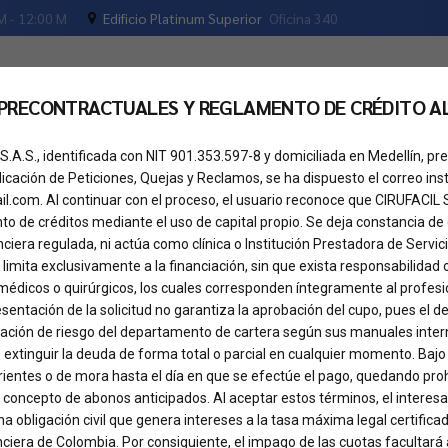
M - 12:00 M
Edificio Platinum Superior
Oficina 340
 PRECONTRACTUALES Y REGLAMENTO DE CRÉDITO A
os
Tu crédito
Cita de valoración
Pregunta
S.A.S., identificada con NIT 901.353.597-8 y domiciliada en Medellín, 
dicación de Peticiones, Quejas y Reclamos, se ha dispuesto el correo inst
il.com. Al continuar con el proceso, el usuario reconoce que CIRUFACIL
o de créditos mediante el uso de capital propio. Se deja constancia de
nciera regulada, ni actúa como clínica o Institución Prestadora de Servici
 limita exclusivamente a la financiación, sin que exista responsabilidad 
médicos o quirúrgicos, los cuales corresponden íntegramente al profesio
presentación de la solicitud no garantiza la aprobación del cupo, pues el
a Fast Rino
uación de riesgo del departamento de cartera según sus manuales inter
 extinguir la deuda de forma total o parcial en cualquier momento. Bajo
ientes o de mora hasta el día en que se efectúe el pago, quedando proh
 concepto de abonos anticipados. Al aceptar estos términos, el intere
a obligación civil que genera intereses a la tasa máxima legal certificad
ciera de Colombia. Por consiguiente, el impago de las cuotas facultará