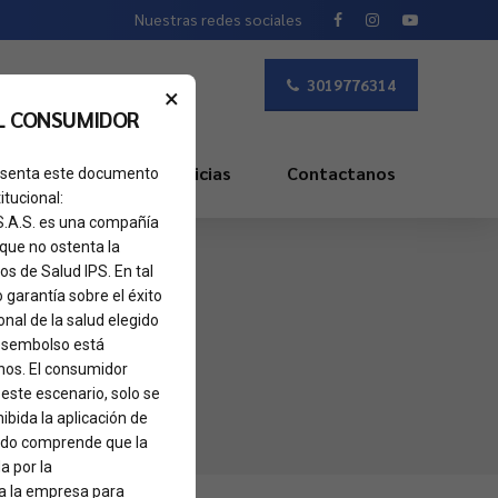
Nuestras redes sociales
3019776314
×
L CONSUMIDOR
s Frecuentes
Noticias
Contactanos
presenta este documento
itucional:
 S.A.S. es una compañía
 que no ostenta la
os de Salud IPS. En tal
o garantía sobre el éxito
nal de la salud elegido
 desembolso está
nos. El consumidor
 este escenario, solo se
ibida la aplicación de
sado comprende que la
a por la
 a la empresa para