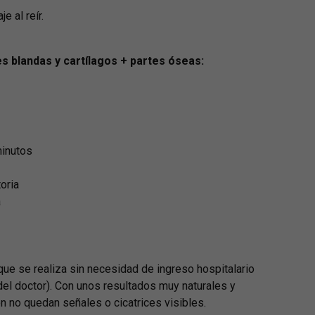
e al reír.
es blandas y cartílagos + partes óseas:
inutos
Phone
oria
a
WhatsApp
Facebook Messenger
ue se realiza sin necesidad de ingreso hospitalario
del doctor). Con unos resultados muy naturales y
ión no quedan señales o cicatrices visibles.
Instagram