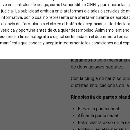
ativo en centrales de riesgo, como Datacrédito o CIFIN, y para iniciar las
o judicial. La publicidad emitida en plataformas digitales o servicios de 
Rinoplastia
informativa, por lo cual no representa una oferta vinculante de aproba
con Técnica 
 el envío del formulario o el clic en el botón de aceptación, usted declar
, verídica y oportuna antes de cualquier desembolso. Asimismo, entiende
 requiere su firma autógrafa o digital certificada en el documento formal
ed manifiesta que conoce y acepta íntegramente las condiciones aquí exp
La Rinoplastia con Técnica Fa
remodelar y redefinir la form
logramos no sólo mejorar la e
de desviaciones septales.
Con la cirugía de nariz se pu
distintas implicaciones de la 
Rinoplastia de partes bland
Elevar la punta nasal.
Afinar la punta nasal.
Estrechar la base de la nar
Reducir las alas nasales.