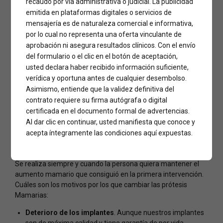
Cambio de
Prótesis
recaudo por vía administrativa o judicial. La publicidad
emitida en plataformas digitales o servicios de
Mamarias
mensajería es de naturaleza comercial e informativa,
por lo cual no representa una oferta vinculante de
aprobación ni asegura resultados clínicos. Con el envío
El
cambio de Prótesis Mamarias
consiste en reemplazar
del formulario o el clic en el botón de aceptación,
las prótesis mamarias en personas que previamente hayan
usted declara haber recibido información suficiente,
sido operadas de cirugía de aumento de pecho.
verídica y oportuna antes de cualquier desembolso.
Asimismo, entiende que la validez definitiva del
Tiempo quirúrgico:
40 minutos
contrato requiere su firma autógrafa o digital
Anestesia:
General
Hospitalización:
certificada en el documento formal de advertencias.
Ambulatoria
Recuperación:
1 semana
Al dar clic en continuar, usted manifiesta que conoce y
Resultados:
Inmediatos
acepta íntegramente las condiciones aquí expuestas.
Ventajas:
Se realiza siempre y cuando la persona quiera mantener el
aumento mamario que consiguió en la primera intervención.
Cuáles son los motivos por los que cambiar las prótesis
Mamarias:
Deterioro de los implantes
. Aunque nuestros implantes
son de máxima calidad y tiene garantía de por vida,