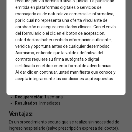
recaudo por vía administrativa o judicial. La publicidad
emitida en plataformas digitales o servicios de
La Rinoplastia es el procedimiento quirúrgico para remodelar
mensajería es de naturaleza comercial e informativa,
y redefinir la forma de la nariz definitivamente. Además
por lo cual no representa una oferta vinculante de
corrige desviaciones septales.
aprobación ni asegura resultados clínicos. Con el envío
La
Rinoplastia
es un procedimiento estético que se realiza a
del formulario o el clic en el botón de aceptación,
través de una intervención quirúrgica en donde se consigue
usted declara haber recibido información suficiente,
mejorar el dorso, la punta o los orificios nasales de la nariz
verídica y oportuna antes de cualquier desembolso.
según sea el caso. Este tratamiento está principalmente
Asimismo, entiende que la validez definitiva del
aconsejado en pacientes que busquen reducir o aumentar el
contrato requiere su firma autógrafa o digital
tamaño y forma de su nariz, generalmente es más frecuente
certificada en el documento formal de advertencias.
realizarlo en personas con perfil aguileño o protuberante.
Al dar clic en continuar, usted manifiesta que conoce y
Tiempo quirúrgico:
40 minutos a 1 hora
acepta íntegramente las condiciones aquí expuestas.
Anestesia:
General
Hospitalización:
Ambulatoria
Recuperación:
1 semana
Resultados:
Inmediatos
Ventajas:
Es un procedimiento seguro que se realiza sin necesidad de
ingreso hospitalario (salvo prescripción expresa del doctor).