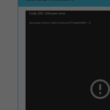
Reproductor
Code 150: Unknown error.
de
Descargar archivo: https://youtu.be/TCvfdgRiU6M?_=1
vídeo