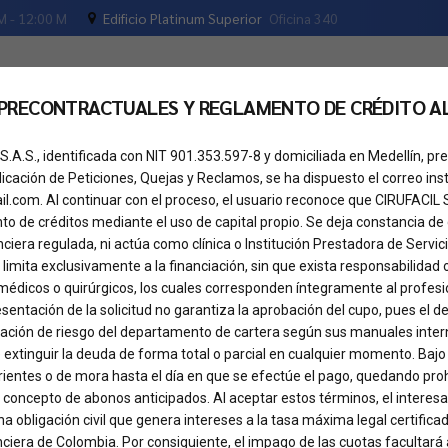
M - 12:00 M
Edificio Platinum Superior
Oficina 340
 PRECONTRACTUALES Y REGLAMENTO DE CRÉDITO A
os
Tu crédito
Cita de valoración
Pregunta
S.A.S., identificada con NIT 901.353.597-8 y domiciliada en Medellín, 
dicación de Peticiones, Quejas y Reclamos, se ha dispuesto el correo inst
il.com. Al continuar con el proceso, el usuario reconoce que CIRUFACIL
o de créditos mediante el uso de capital propio. Se deja constancia de
nciera regulada, ni actúa como clínica o Institución Prestadora de Servici
 limita exclusivamente a la financiación, sin que exista responsabilidad 
médicos o quirúrgicos, los cuales corresponden íntegramente al profesio
presentación de la solicitud no garantiza la aprobación del cupo, pues el
INTENSE
uación de riesgo del departamento de cartera según sus manuales inter
 extinguir la deuda de forma total o parcial en cualquier momento. Bajo
ientes o de mora hasta el día en que se efectúe el pago, quedando proh
 concepto de abonos anticipados. Al aceptar estos términos, el intere
a obligación civil que genera intereses a la tasa máxima legal certificad
ciera de Colombia. Por consiguiente, el impago de las cuotas facultará