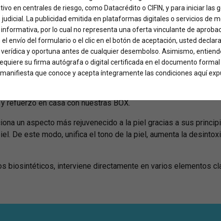
ativo en centrales de riesgo, como Datacrédito o CIFIN, y para iniciar las
o judicial. La publicidad emitida en plataformas digitales o servicios de 
informativa, por lo cual no representa una oferta vinculante de aproba
 el envío del formulario o el clic en el botón de aceptación, usted declar
, verídica y oportuna antes de cualquier desembolso. Asimismo, entiende
 requiere su firma autógrafa o digital certificada en el documento formal
E
se realiza mediante la exclusiva plataforma de
RESURBODY E
ed manifiesta que conoce y acepta íntegramente las condiciones aquí exp
de MICROCHIPS que no generan dolor, morados o inflamación dura
 y refuerzo en casa con nuestras BOX.
ona un aspecto más rejuvenecido a la piel gracias a sus principi
el. De este modo, unifica el tono de la piel, aumenta la desintox
os biosintéticos, interviene directamente en varios elementos c