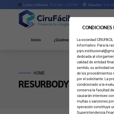
Lunes a Viernes
8:00 AM - 6:00 PM
Sábados
9:00 A
CONDICIONES
Inicio
¿Quiénes Somos?
Servici
La sociedad CIRUFACIL 
informativo. Para la ra
pqrs.institucional@gma
dedicada al otorgamient
calidad de entidad fina
sentido, su actividad se
HOME
de los procedimientos 
por el solicitante. La 
RESURBODY LUMINUS 
condicionado a la eval
conserva la facultad de
causarán intereses corr
multas o sanciones por
operación constituye un
Superintendencia Finan