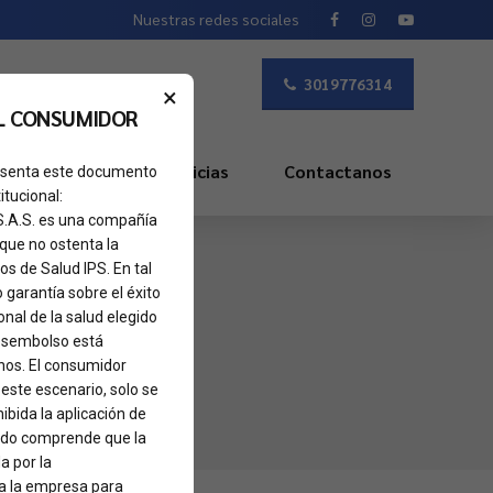
Nuestras redes sociales
3019776314
×
L CONSUMIDOR
s Frecuentes
Noticias
Contactanos
presenta este documento
itucional:
 S.A.S. es una compañía
 que no ostenta la
os de Salud IPS. En tal
o garantía sobre el éxito
nal de la salud elegido
 desembolso está
nos. El consumidor
 este escenario, solo se
ibida la aplicación de
sado comprende que la
a por la
 a la empresa para