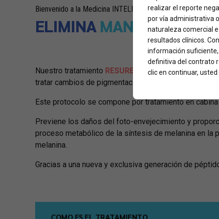
realizar el reporte neg
Bienvenido a la Medicina INTELIGENTE
por vía administrativa 
ELIMINA
MANCHAS
naturaleza comercial e 
resultados clínicos. Con
información suficiente
definitiva del contrato
Nuestro tratamiento
RESURBODY LUMINUS INTENS
clic en continuar, ust
tratar cambios de pigmentación en la piel por medio 
Este protocolo se compone por tratamiento en cabina
Previene los daños del foto-envejecimiento y proporci
proceso metabólico de la síntesis de melanina en la pi
melanina.
Gracias a una nueva y exclusiva generación de péptid
COMO ES EL TRATAMIENTO