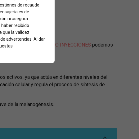
 gestiones de recaudo
mensajería es de
ción ni asegura
a haber recibido
 que la validez
 de advertencias. Al dar
PDM
, donde
SIN AGUJAS O INYECCIONES
podemos
uestas.
nte el tratamiento.
os activos, ya que actúa en diferentes niveles del
icación celular y regula el proceso de síntesis de
lave de la melanogénesis.