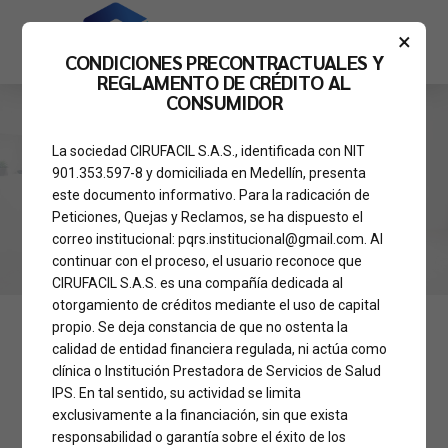
×
CONDICIONES PRECONTRACTUALES Y
REGLAMENTO DE CRÉDITO AL
CONSUMIDOR
La sociedad CIRUFACIL S.A.S., identificada con NIT
HOME
TAG
901.353.597-8 y domiciliada en Medellín, presenta
Noticias
este documento informativo. Para la radicación de
Peticiones, Quejas y Reclamos, se ha dispuesto el
correo institucional: pqrs.institucional@gmail.com. Al
continuar con el proceso, el usuario reconoce que
CIRUFACIL S.A.S. es una compañía dedicada al
otorgamiento de créditos mediante el uso de capital
propio. Se deja constancia de que no ostenta la
calidad de entidad financiera regulada, ni actúa como
NOTICIAS
clínica o Institución Prestadora de Servicios de Salud
Colombia entre los
IPS. En tal sentido, su actividad se limita
exclusivamente a la financiación, sin que exista
destinos más
responsabilidad o garantía sobre el éxito de los