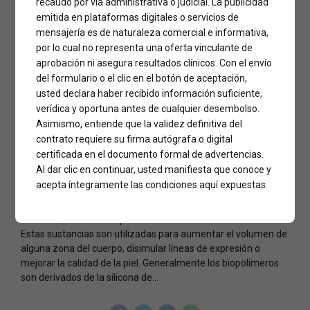
recaudo por vía administrativa o judicial. La publicidad
emitida en plataformas digitales o servicios de
NOTICIAS
mensajería es de naturaleza comercial e informativa,
¿Por qué son los
por lo cual no representa una oferta vinculante de
aprobación ni asegura resultados clínicos. Con el envío
biopolímeros tan
del formulario o el clic en el botón de aceptación,
usted declara haber recibido información suficiente,
malos para nuestro
verídica y oportuna antes de cualquier desembolso.
Asimismo, entiende que la validez definitiva del
cuerpo?
contrato requiere su firma autógrafa o digital
certificada en el documento formal de advertencias.
Al dar clic en continuar, usted manifiesta que conoce y
acepta íntegramente las condiciones aquí expuestas.
Los biopolímeros son sustancias inyectables no aptas para el
cuerpo humano que afectan diferentes tejidos, órganos y
sistemas; usualmente produciendo lesiones irreversibles.
Estas sustancias son utilizadas para aumentar el volumen de
alguna zona del cuerpo, disimular líneas de expresión o
mejorar la calidad de la piel. Generalmente los biopolímeros
son derivados de la silicona de...