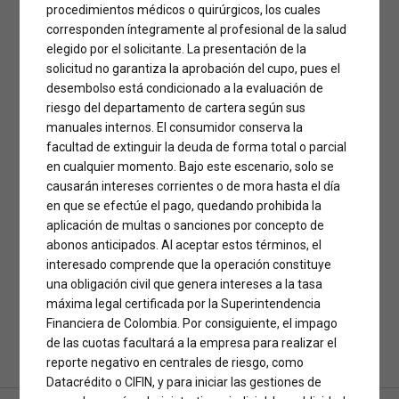
procedimientos médicos o quirúrgicos, los cuales
buscados para las
corresponden íntegramente al profesional de la salud
elegido por el solicitante. La presentación de la
cirugías plásticas
solicitud no garantiza la aprobación del cupo, pues el
desembolso está condicionado a la evaluación de
riesgo del departamento de cartera según sus
manuales internos. El consumidor conserva la
Colombia es reconocido por la calidad y cantidad de cirujanos
facultad de extinguir la deuda de forma total o parcial
plásticos que ofrecen servicios quirúrgicos, convirtiéndolo así,
en cualquier momento. Bajo este escenario, solo se
en uno de los destinos más apetecidos para la realización de
causarán intereses corrientes o de mora hasta el día
cirugía plástica y estética en el ámbito internacional. Según
en que se efectúe el pago, quedando prohibida la
datos de la Sociedad Internacional de Cirugía Plástica
Estética (ISAPS) Colombia ocupa el séptimo lugar entre los
aplicación de multas o sanciones por concepto de
países donde más procedimientos quirúrgicos...
abonos anticipados. Al aceptar estos términos, el
interesado comprende que la operación constituye
una obligación civil que genera intereses a la tasa
máxima legal certificada por la Superintendencia
Financiera de Colombia. Por consiguiente, el impago
Continue reading
de las cuotas facultará a la empresa para realizar el
reporte negativo en centrales de riesgo, como
Datacrédito o CIFIN, y para iniciar las gestiones de