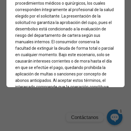
procedimientos médicos o quirúrgicos, los cuales
corresponden íntegramente al profesional de la salud
elegido por el solicitante. La presentación de la
Phone
solicitud no garantiza la aprobación del cupo, pues el
desembolso está condicionado a la evaluación de
riesgo del departamento de cartera según sus
WhatsApp
manuales internos. El consumidor conserva la
facultad de extinguir la deuda de forma total o parcial
Facebook Messenger
en cualquier momento. Bajo este escenario, solo se
causarán intereses corrientes o de mora hasta el día
en que se efectúe el pago, quedando prohibida la
Instagram
aplicación de multas o sanciones por concepto de
abonos anticipados. Al aceptar estos términos, el
interesado comprende que la operación constituye
Google Map
una obligación civil que genera intereses a la tasa
máxima legal certificada por la Superintendencia
Financiera de Colombia. Por consiguiente, el impago
1
de las cuotas facultará a la empresa para realizar el
Contáctanos
reporte negativo en centrales de riesgo, como
Datacrédito o CIFIN, y para iniciar las gestiones de