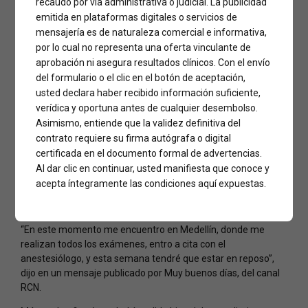
recaudo por vía administrativa o judicial. La publicidad
emitida en plataformas digitales o servicios de
mensajería es de naturaleza comercial e informativa,
por lo cual no representa una oferta vinculante de
aprobación ni asegura resultados clínicos. Con el envío
del formulario o el clic en el botón de aceptación,
usted declara haber recibido información suficiente,
Una publicación compartida por Mapa de famosos (@mapadefamosos)
verídica y oportuna antes de cualquier desembolso.
Asimismo, entiende que la validez definitiva del
La bella presentadora tuvo que pasar por el quirófano, y de
contrato requiere su firma autógrafa o digital
urgencia. Así se ve Sara Uribe luego de su nueva cirugía
certificada en el documento formal de advertencias.
plástica.
Al dar clic en continuar, usted manifiesta que conoce y
acepta íntegramente las condiciones aquí expuestas.
Hace algunos días Sara anunció que debía someterse a una
cirugía pues uno de sus implantes se había estallado.
“En este momento me encuentro en Medellín, donde me
realizan todos los exámenes, entro a cita con el
anestesiólogo, y esta semana tendré que estar en reposo”,
dijo en un mensaje publicado por Muy buenos días, del canal
RCN.