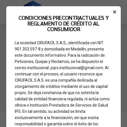
×
CONDICIONES PRECONTRACTUALES Y
REGLAMENTO DE CRÉDITO AL
CONSUMIDOR
La sociedad CIRUFACIL S.A.S., identificada con NIT
CIRUGÍA MAMARIA
FAMOSAS OPERADAS
901.353.597-8 y domiciliada en Medellín, presenta
NOTICIAS FARÁNDULA
este documento informativo. Para la radicación de
Así se ve Sara Uribe
Peticiones, Quejas y Reclamos, se ha dispuesto el
correo institucional: pqrs.institucional@gmail.com. Al
luego de su nueva
continuar con el proceso, el usuario reconoce que
CIRUFACIL S.A.S. es una compañía dedicada al
cirugía plástica
otorgamiento de créditos mediante el uso de capital
propio. Se deja constancia de que no ostenta la
calidad de entidad financiera regulada, ni actúa como
clínica o Institución Prestadora de Servicios de Salud
IPS. En tal sentido, su actividad se limita
exclusivamente a la financiación, sin que exista
responsabilidad o garantía sobre el éxito de los