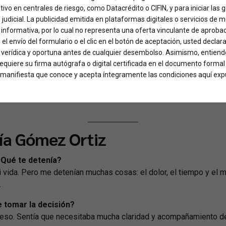
ativo en centrales de riesgo, como Datacrédito o CIFIN, y para iniciar las
o judicial. La publicidad emitida en plataformas digitales o servicios de 
a el momento correcto
informativa, por lo cual no representa una oferta vinculante de aproba
 el envío del formulario o el clic en el botón de aceptación, usted declar
perarse. No era una idea impulsiva ni una decisión tomada a la 
, verídica y oportuna antes de cualquier desembolso. Asimismo, entiende
 saber si realmente era posible hacerlo bien, con calma y sin 
 requiere su firma autógrafa o digital certificada en el documento formal
so: el dolor, el tiempo, la recuperación y, sobre todo, la tranqui
ed manifiesta que conoce y acepta íntegramente las condiciones aquí exp
aba entender cada paso, sentirse acompañada y tener claridad, inc
nía Gómez Ortiz
Qué te detenía?
 vida. Pero me detenían muchas cosas: el dolor, el tiempo y el 
.
 tomar la decisión?
oceso. Sentía que necesitaba mucha claridad y acompañamiento des