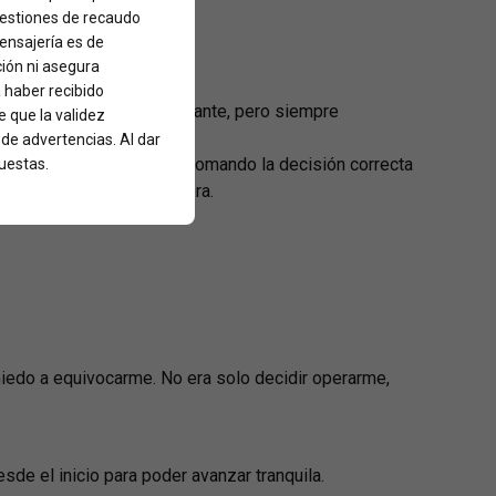
 gestiones de recaudo
mensajería es de
ción ni asegura
a haber recibido
ligera. Era un deseo constante, pero siempre
 que la validez
desordenar su vida.
 de advertencias. Al dar
lidad de sentir que estaba tomando la decisión correcta
uestas.
luso en la parte financiera.
miedo a equivocarme. No era solo decidir operarme,
de el inicio para poder avanzar tranquila.