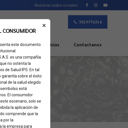
Nuestras redes sociales
3019776314
×
L CONSUMIDOR
s Frecuentes
Noticias
Contactanos
presenta este documento
itucional:
 S.A.S. es una compañía
 que no ostenta la
os de Salud IPS. En tal
o garantía sobre el éxito
nal de la salud elegido
 desembolso está
ad
nos. El consumidor
 este escenario, solo se
ibida la aplicación de
sado comprende que la
a por la
 a la empresa para