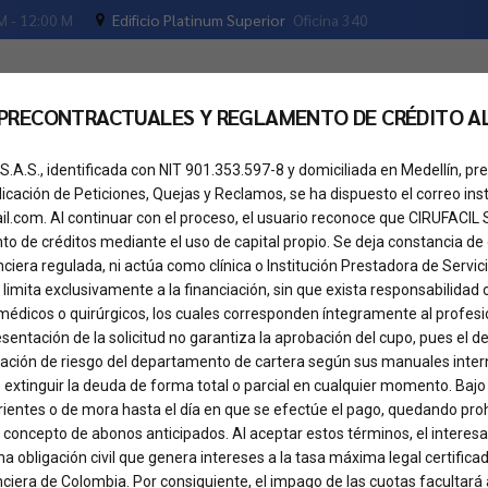
M - 12:00 M
Edificio Platinum Superior
Oficina 340
 PRECONTRACTUALES Y REGLAMENTO DE CRÉDITO A
os
Tu crédito
Cita de valoración
Pregunta
S.A.S., identificada con NIT 901.353.597-8 y domiciliada en Medellín, 
dicación de Peticiones, Quejas y Reclamos, se ha dispuesto el correo inst
il.com. Al continuar con el proceso, el usuario reconoce que CIRUFACIL
o de créditos mediante el uso de capital propio. Se deja constancia de
nciera regulada, ni actúa como clínica o Institución Prestadora de Servici
 limita exclusivamente a la financiación, sin que exista responsabilidad 
médicos o quirúrgicos, los cuales corresponden íntegramente al profesio
presentación de la solicitud no garantiza la aprobación del cupo, pues el
fue hacerlo con tranquilid
uación de riesgo del departamento de cartera según sus manuales inter
 extinguir la deuda de forma total o parcial en cualquier momento. Bajo
ientes o de mora hasta el día en que se efectúe el pago, quedando proh
 concepto de abonos anticipados. Al aceptar estos términos, el intere
a obligación civil que genera intereses a la tasa máxima legal certificad
ciera de Colombia. Por consiguiente, el impago de las cuotas facultará