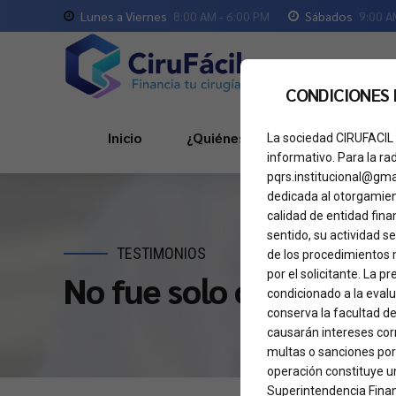
Lunes a Viernes
8:00 AM - 6:00 PM
Sábados
9:00 A
CONDICIONES
Inicio
¿Quiénes Somos?
Servici
La sociedad CIRUFACIL 
informativo. Para la ra
pqrs.institucional@gma
dedicada al otorgamient
calidad de entidad fina
sentido, su actividad se
TESTIMONIOS
de los procedimientos 
por el solicitante. La 
No fue solo operarme, 
condicionado a la eval
conserva la facultad de
causarán intereses corr
multas o sanciones por
operación constituye un
Superintendencia Finan