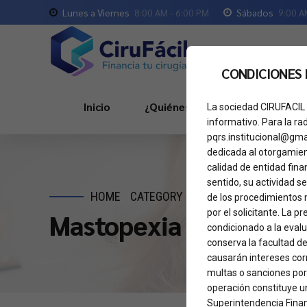
Lunes a Viernes
8:00 AM - 6:00 PM
Sábados
9:00 A
CONDICIONES
Inicio
¿Quiénes Somos?
Servici
La sociedad CIRUFACIL 
informativo. Para la ra
pqrs.institucional@gma
dedicada al otorgamient
calidad de entidad fina
sentido, su actividad se
HOME
CATEGORY
de los procedimientos 
por el solicitante. La 
Mastopexia
condicionado a la eval
conserva la facultad de
causarán intereses corr
multas o sanciones por
operación constituye un
Superintendencia Finan