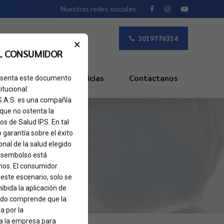
Nuestras redes sociales
3019776314
×
L CONSUMIDOR
s Frecuentes
Noticias
Contactanos
presenta este documento
itucional:
 S.A.S. es una compañía
 que no ostenta la
os de Salud IPS. En tal
o garantía sobre el éxito
nal de la salud elegido
 desembolso está
nos. El consumidor
 este escenario, solo se
ibida la aplicación de
sado comprende que la
a por la
 a la empresa para