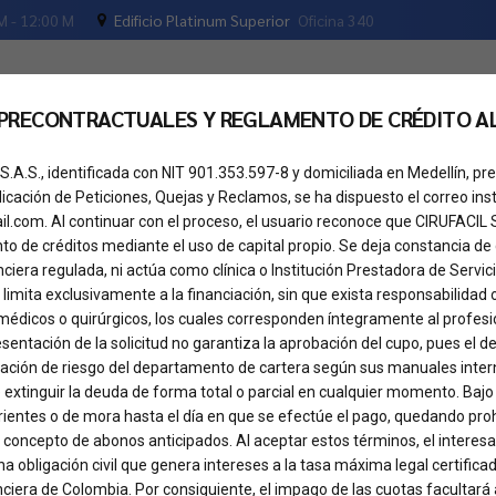
M - 12:00 M
Edificio Platinum Superior
Oficina 340
 PRECONTRACTUALES Y REGLAMENTO DE CRÉDITO A
os
Tu crédito
Cita de valoración
Pregunta
S.A.S., identificada con NIT 901.353.597-8 y domiciliada en Medellín, 
dicación de Peticiones, Quejas y Reclamos, se ha dispuesto el correo inst
il.com. Al continuar con el proceso, el usuario reconoce que CIRUFACIL
o de créditos mediante el uso de capital propio. Se deja constancia de
nciera regulada, ni actúa como clínica o Institución Prestadora de Servici
 limita exclusivamente a la financiación, sin que exista responsabilidad 
médicos o quirúrgicos, los cuales corresponden íntegramente al profesio
presentación de la solicitud no garantiza la aprobación del cupo, pues el
uación de riesgo del departamento de cartera según sus manuales inter
 extinguir la deuda de forma total o parcial en cualquier momento. Bajo
ientes o de mora hasta el día en que se efectúe el pago, quedando proh
 concepto de abonos anticipados. Al aceptar estos términos, el intere
a obligación civil que genera intereses a la tasa máxima legal certificad
ciera de Colombia. Por consiguiente, el impago de las cuotas facultará