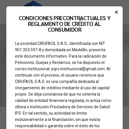
×
CONDICIONES PRECONTRACTUALES Y
REGLAMENTO DE CRÉDITO AL
CONSUMIDOR
La sociedad CIRUFACIL S.A.S., identificada con NIT
ABDOMINOPLASTIA
ANTES Y DESPUÉS
901.353.597-8 y domiciliada en Medellín, presenta
Resultados Increíbles:
este documento informativo. Para la radicación de
Peticiones, Quejas y Reclamos, se ha dispuesto el
Abdominoplastia
correo institucional: pqrs.institucional@gmail.com. Al
continuar con el proceso, el usuario reconoce que
Financiada
CIRUFACIL S.A.S. es una compañía dedicada al
otorgamiento de créditos mediante el uso de capital
propio. Se deja constancia de que no ostenta la
calidad de entidad financiera regulada, ni actúa como
clínica o Institución Prestadora de Servicios de Salud
IPS. En tal sentido, su actividad se limita
exclusivamente a la financiación, sin que exista
responsabilidad o garantía sobre el éxito de los