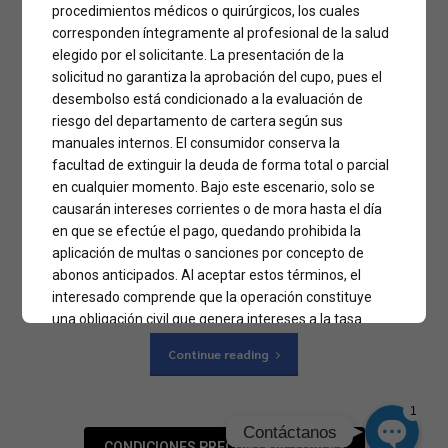
procedimientos médicos o quirúrgicos, los cuales
postoperatorio en
corresponden íntegramente al profesional de la salud
elegido por el solicitante. La presentación de la
cuarentena
solicitud no garantiza la aprobación del cupo, pues el
Phone
desembolso está condicionado a la evaluación de
riesgo del departamento de cartera según sus
manuales internos. El consumidor conserva la
Si te sometiste a una operación de cirugía estética antes del
WhatsApp
facultad de extinguir la deuda de forma total o parcial
15 de marzo y estás en casa recién operado es probable que
en cualquier momento. Bajo este escenario, solo se
no sepas como actuar. Hace unos días, aunque parezcan
causarán intereses corrientes o de mora hasta el día
semanas, el mundo cambió. Y las consecuencias se dejan a
Facebook Messenger
en que se efectúe el pago, quedando prohibida la
notar en muchos niveles. Por eso las circunstancias deben
adaptarse, y si estás...
aplicación de multas o sanciones por concepto de
abonos anticipados. Al aceptar estos términos, el
Instagram
interesado comprende que la operación constituye
una obligación civil que genera intereses a la tasa
máxima legal certificada por la Superintendencia
Google Map
Continue reading
Financiera de Colombia. Por consiguiente, el impago
de las cuotas facultará a la empresa para realizar el
reporte negativo en centrales de riesgo, como
1
Datacrédito o CIFIN, y para iniciar las gestiones de
Contáctanos
CONDICIONES PRECONTRACTUALES