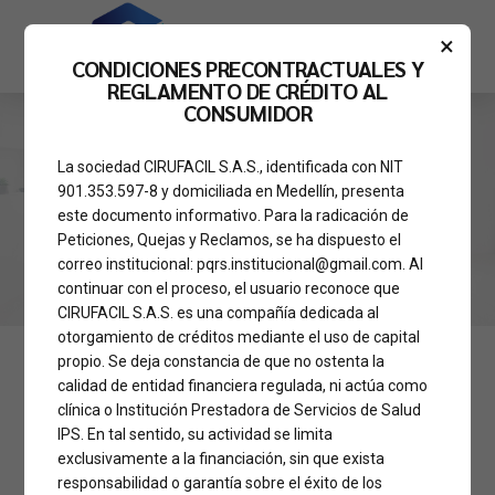
×
CONDICIONES PRECONTRACTUALES Y
REGLAMENTO DE CRÉDITO AL
CONSUMIDOR
La sociedad CIRUFACIL S.A.S., identificada con NIT
HOME
CATEGORY
901.353.597-8 y domiciliada en Medellín, presenta
Noticias
este documento informativo. Para la radicación de
Peticiones, Quejas y Reclamos, se ha dispuesto el
correo institucional: pqrs.institucional@gmail.com. Al
continuar con el proceso, el usuario reconoce que
CIRUFACIL S.A.S. es una compañía dedicada al
otorgamiento de créditos mediante el uso de capital
propio. Se deja constancia de que no ostenta la
calidad de entidad financiera regulada, ni actúa como
CUIDADOS
NOTICIAS
RECUPERACION
clínica o Institución Prestadora de Servicios de Salud
Qué hacer para
IPS. En tal sentido, su actividad se limita
exclusivamente a la financiación, sin que exista
pasar un
responsabilidad o garantía sobre el éxito de los