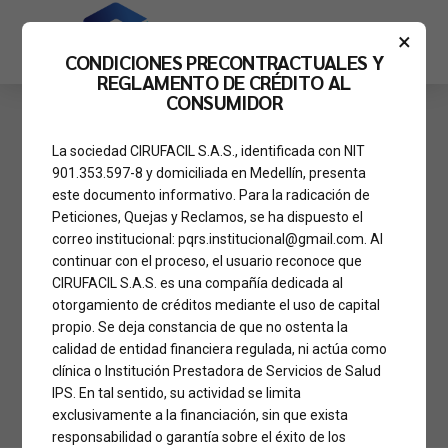
×
CONDICIONES PRECONTRACTUALES Y
REGLAMENTO DE CRÉDITO AL
CONSUMIDOR
La sociedad CIRUFACIL S.A.S., identificada con NIT
DANIEL ANDRES CORREA POSADA
NOTICIAS
901.353.597-8 y domiciliada en Medellín, presenta
Las operaciones del
este documento informativo. Para la radicación de
Peticiones, Quejas y Reclamos, se ha dispuesto el
doctor Daniel Correa
correo institucional: pqrs.institucional@gmail.com. Al
continuar con el proceso, el usuario reconoce que
se reflejan en las
CIRUFACIL S.A.S. es una compañía dedicada al
opiniones de sus
otorgamiento de créditos mediante el uso de capital
propio. Se deja constancia de que no ostenta la
pacientes
calidad de entidad financiera regulada, ni actúa como
clínica o Institución Prestadora de Servicios de Salud
IPS. En tal sentido, su actividad se limita
exclusivamente a la financiación, sin que exista
responsabilidad o garantía sobre el éxito de los