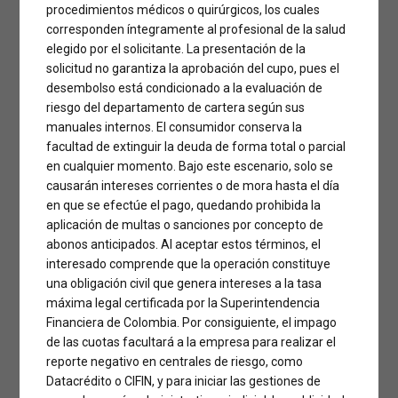
procedimientos médicos o quirúrgicos, los cuales
corresponden íntegramente al profesional de la salud
elegido por el solicitante. La presentación de la
solicitud no garantiza la aprobación del cupo, pues el
desembolso está condicionado a la evaluación de
La Clínica Especialistas del Poblado cuenta con más de 30 mil
pacientes operados y en ella está uno de los cirujanos con
riesgo del departamento de cartera según sus
mayor trayectoria del país, el doctor Daniel Andrés Correa
manuales internos. El consumidor conserva la
Posada.
facultad de extinguir la deuda de forma total o parcial
en cualquier momento. Bajo este escenario, solo se
Sus pacientes dan fe de su experiencia y su buen trabajo al
causarán intereses corrientes o de mora hasta el día
dejar testimonios satisfactorios, de felicidad y de cambios
en que se efectúe el pago, quedando prohibida la
positivos en donde cuentan sus experiencias.
aplicación de multas o sanciones por concepto de
abonos anticipados. Al aceptar estos términos, el
Adriana Peláez se realizó una lipomarcación con
interesado comprende que la operación constituye
transferencia y pexia, a lo que argumenta que está feliz hoy
una obligación civil que genera intereses a la tasa
en día “La atención en la clínica ha sido muy buena, desde que
máxima legal certificada por la Superintendencia
llegue a los masajes, el doctor ha sido muy buena gente y
Financiera de Colombia. Por consiguiente, el impago
cada que le escribo él me responde, han estado muy
de las cuotas facultará a la empresa para realizar el
pendientes de mí… Yo estoy feliz con mi resultado y
reporte negativo en centrales de riesgo, como
agradezco al doctor Daniel por mis operaciones”
Datacrédito o CIFIN, y para iniciar las gestiones de