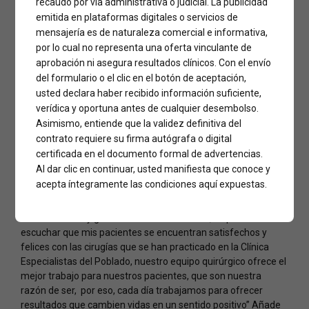
recaudo por vía administrativa o judicial. La publicidad
emitida en plataformas digitales o servicios de
Camila Arango por su parte recomienda la clínica por su
mensajería es de naturaleza comercial e informativa,
buena atención y reconoce el trabajo del doctor Correa “Me
por lo cual no representa una oferta vinculante de
hice una cirugía de senos en la Clínica Especialistas del
aprobación ni asegura resultados clínicos. Con el envío
Poblado, me operó el doctor Daniel Correa, excelente
del formulario o el clic en el botón de aceptación,
atención y me ha ido muy bien con la cirugía, ya llevo 15 días.”
usted declara haber recibido información suficiente,
Otra de las conversaciones comunes con los pacientes del
verídica y oportuna antes de cualquier desembolso.
doctor Correa, se suma la seguridad que les dan los médicos
Asimismo, entiende que la validez definitiva del
y la Clínica Especialistas del Poblado. “Me dieron mucha
contrato requiere su firma autógrafa o digital
seguridad, averigüé en muchas partes antes de operarme en
certificada en el documento formal de advertencias.
la Clínica Especialistas del Poblado y está fue la que me dio la
Al dar clic en continuar, usted manifiesta que conoce y
tranquilidad para operarme. La atención de médicos y
acepta íntegramente las condiciones aquí expuestas.
personal es excelente”
“Como médico y gerente de esta institución, es placentero
escuchar que mis pacientes se encuentran satisfechos y
felices con las cirugías que se han practicado en la Clínica
Especialistas del Poblado, nuestro equipo quirúrgico ofrece el
mejor trabajo para nuestros pacientes, que son nuestra
razón de ser, por eso, cada día trabajamos para ofrecer
resultados que cambien vidas en un sentido positivo” Añade