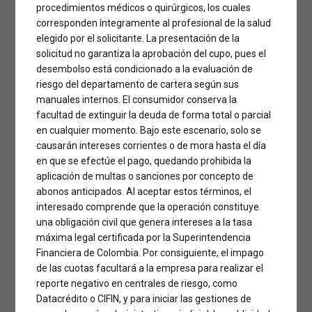
procedimientos médicos o quirúrgicos, los cuales
corresponden íntegramente al profesional de la salud
elegido por el solicitante. La presentación de la
solicitud no garantiza la aprobación del cupo, pues el
desembolso está condicionado a la evaluación de
riesgo del departamento de cartera según sus
manuales internos. El consumidor conserva la
facultad de extinguir la deuda de forma total o parcial
en cualquier momento. Bajo este escenario, solo se
CLÍNICAS
Financia tu cirugía
causarán intereses corrientes o de mora hasta el día
en que se efectúe el pago, quedando prohibida la
en Clínica
aplicación de multas o sanciones por concepto de
abonos anticipados. Al aceptar estos términos, el
interesado comprende que la operación constituye
Especialistas del
una obligación civil que genera intereses a la tasa
máxima legal certificada por la Superintendencia
Poblado Medellín
Financiera de Colombia. Por consiguiente, el impago
de las cuotas facultará a la empresa para realizar el
con Cirufacil
reporte negativo en centrales de riesgo, como
Datacrédito o CIFIN, y para iniciar las gestiones de