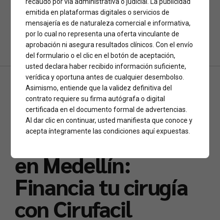
recaudo por vía administrativa o judicial. La publicidad
emitida en plataformas digitales o servicios de
mensajería es de naturaleza comercial e informativa,
por lo cual no representa una oferta vinculante de
Continue reading
aprobación ni asegura resultados clínicos. Con el envío
del formulario o el clic en el botón de aceptación,
usted declara haber recibido información suficiente,
verídica y oportuna antes de cualquier desembolso.
Asimismo, entiende que la validez definitiva del
CLÍNICAS
DANIEL ANDRES CORREA POSADA
contrato requiere su firma autógrafa o digital
LIPOMARCACION
NOTICIAS
certificada en el documento formal de advertencias.
Lipomarcación con
Al dar clic en continuar, usted manifiesta que conoce y
acepta íntegramente las condiciones aquí expuestas.
el Dr. Daniel Correa
en Medellín:
Financia tu cirugía
con Cirufacil