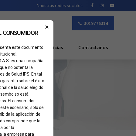
Nuestras redes sociales
3019776314
×
L CONSUMIDOR
s Frecuentes
Noticias
Contactanos
presenta este documento
itucional:
 S.A.S. es una compañía
 que no ostenta la
os de Salud IPS. En tal
o garantía sobre el éxito
nal de la salud elegido
 desembolso está
nos. El consumidor
 este escenario, solo se
ibida la aplicación de
sado comprende que la
a por la
 a la empresa para