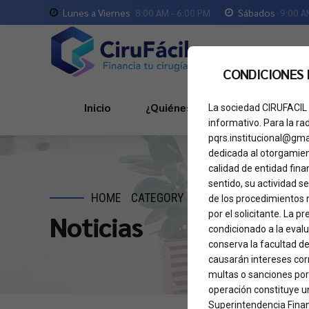
Lunes a Viernes
8:00 AM - 6:00 PM
Sábados
9:00 A
CONDICIONES
Inicio
¿Quiénes Somos?
Servici
La sociedad CIRUFACIL 
informativo. Para la ra
pqrs.institucional@gma
dedicada al otorgamient
calidad de entidad fina
sentido, su actividad se
HOME
CATEGORY
de los procedimientos 
por el solicitante. La 
Noticias
condicionado a la eval
conserva la facultad de
causarán intereses corr
multas o sanciones por
operación constituye un
Superintendencia Finan