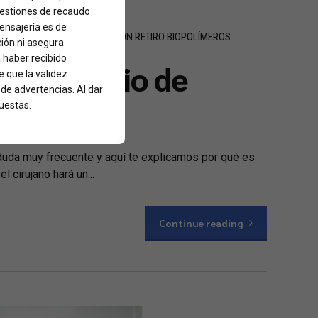
 gestiones de recaudo
mensajería es de
N REPORTADOS
FINANCIACIÓN RETIRO BIOPOLÍMEROS
ción ni asegura
a haber recibido
a tu estudio de
 que la validez
 de advertencias. Al dar
uestas.
 duda muy frecuente y aquí te explicamos por qué es
 cirujano hará un...
Continue reading