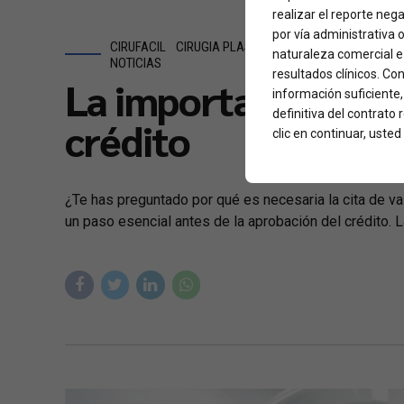
realizar el reporte neg
por vía administrativa 
CIRUFACIL
CIRUGIA PLASTICA MEDELLIN
CLÍNICAS
naturaleza comercial e 
NOTICIAS
resultados clínicos. Con
La importancia de la
información suficiente
definitiva del contrato
crédito
clic en continuar, ust
¿Te has preguntado por qué es necesaria la cita de v
un paso esencial antes de la aprobación del crédito. L