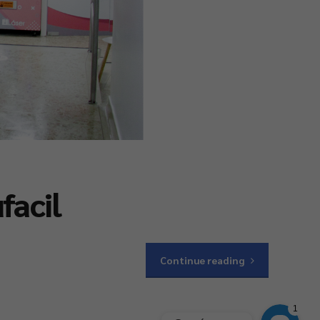
Phone
WhatsApp
Facebook Messenger
facil
Instagram
Google Map
Continue reading
1