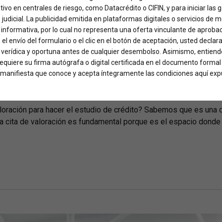
ativo en centrales de riesgo, como Datacrédito o CIFIN, y para iniciar las
o judicial. La publicidad emitida en plataformas digitales o servicios de 
FINANCIA TU CIRUGIA
FINANCIACIÓN CIRUGÍA BARIÁTRICA
FINANCIACIO
informativa, por lo cual no representa una oferta vinculante de aproba
 el envío del formulario o el clic en el botón de aceptación, usted declar
 cita de valoración par
, verídica y oportuna antes de cualquier desembolso. Asimismo, entiende
 requiere su firma autógrafa o digital certificada en el documento formal
ed manifiesta que conoce y acepta íntegramente las condiciones aquí exp
aloración para hacer el estudio de crédito? Sabemos que es una
a cita de valoración es fundamental porque es el espacio donde el