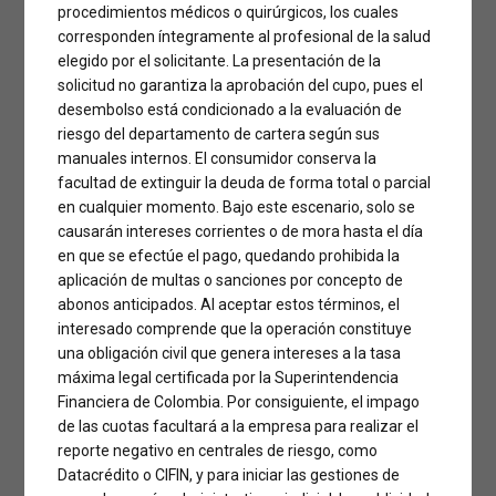
damos el camino más fácil: aprobación rápida,
procedimientos médicos o quirúrgicos, los cuales
cuotas a tu medida y acompañamiento experto en
corresponden íntegramente al profesional de la salud
Medellín, Cali y Barranquilla
.
elegido por el solicitante. La presentación de la
solicitud no garantiza la aprobación del cupo, pues el
Pioneros en financiación de cirugía plástica
desembolso está condicionado a la evaluación de
Más de 4.9★ en satisfacción
riesgo del departamento de cartera según sus
Proceso 100% guiado
manuales internos. El consumidor conserva la
Pide tu crédito ahora
facultad de extinguir la deuda de forma total o parcial
Respuesta preliminar rápida · Sin ser banco ni
en cualquier momento. Bajo este escenario, solo se
cooperativa
causarán intereses corrientes o de mora hasta el día
en que se efectúe el pago, quedando prohibida la
aplicación de multas o sanciones por concepto de
abonos anticipados. Al aceptar estos términos, el
interesado comprende que la operación constituye
una obligación civil que genera intereses a la tasa
máxima legal certificada por la Superintendencia
Financiera de Colombia. Por consiguiente, el impago
de las cuotas facultará a la empresa para realizar el
reporte negativo en centrales de riesgo, como
Datacrédito o CIFIN, y para iniciar las gestiones de