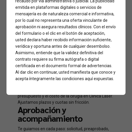
recaudo por vía administrativa o judicial. La publicidad
emitida en plataformas digitales o servicios de
mensajería es de naturaleza comercial e informativa,
por lo cual no representa una oferta vinculante de
aprobación ni asegura resultados clínicos. Con el envío
¿Por qué Cirufacil es
del formulario o el clic en el botón de aceptación,
usted declara haber recibido información suficiente,
el camino para
verídica y oportuna antes de cualquier desembolso.
operarte en Clínica
Asimismo, entiende que la validez definitiva del
contrato requiere su firma autógrafa o digital
Láser?
certificada en el documento formal de advertencias.
Al dar clic en continuar, usted manifiesta que conoce y
Crédito a tu medida
acepta íntegramente las condiciones aquí expuestas.
Definimos un monto de crédito según tu
presupuesto y el costo de la cirugía en Clínica Láser.
Ajustamos plazos y cuotas sin fricción.
Aprobación y
acompañamiento
Te guiamos en cada paso: solicitud, preaprobado,