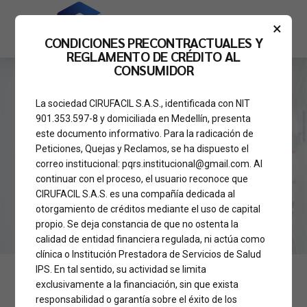
×
CONDICIONES PRECONTRACTUALES Y
REGLAMENTO DE CRÉDITO AL
CONSUMIDOR
La sociedad CIRUFACIL S.A.S., identificada con NIT
CLÍNICAS
FINANCIA TU CIRUGIA
901.353.597-8 y domiciliada en Medellín, presenta
Financia tu cirugía en
este documento informativo. Para la radicación de
Peticiones, Quejas y Reclamos, se ha dispuesto el
Clínica Láser con
correo institucional: pqrs.institucional@gmail.com. Al
continuar con el proceso, el usuario reconoce que
Cirufacil
CIRUFACIL S.A.S. es una compañía dedicada al
otorgamiento de créditos mediante el uso de capital
propio. Se deja constancia de que no ostenta la
calidad de entidad financiera regulada, ni actúa como
clínica o Institución Prestadora de Servicios de Salud
IPS. En tal sentido, su actividad se limita
exclusivamente a la financiación, sin que exista
Si quieres operarte en
Clínica Láser
, en
Cirufacil
te
responsabilidad o garantía sobre el éxito de los